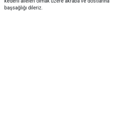
kederli aileleri olmak üzere akraba ve dostlarına
başsağlığı dileriz.