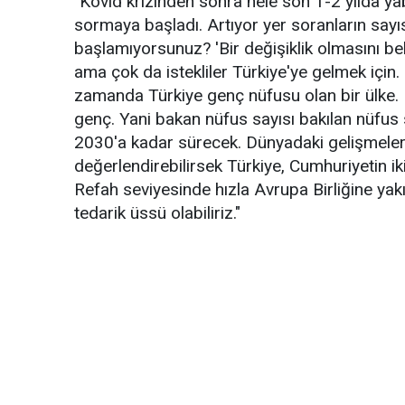
"Kovid krizinden sonra hele son 1-2 yılda ya
sormaya başladı. Artıyor yer soranların sayı
başlamıyorsunuz? 'Bir değişiklik olmasını bek
ama çok da istekliler Türkiye'ye gelmek iç
zamanda Türkiye genç nüfusu olan bir ülke
genç. Yani bakan nüfus sayısı bakılan nüfus
2030'a kadar sürecek. Dünyadaki gelişmeleri 
değerlendirebilirsek Türkiye, Cumhuriyetin ik
Refah seviyesinde hızla Avrupa Birliğine yakı
tedarik üssü olabiliriz."