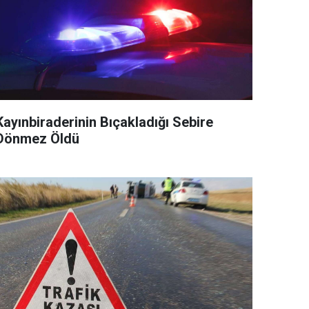
Kayınbiraderinin Bıçakladığı Sebire
Dönmez Öldü