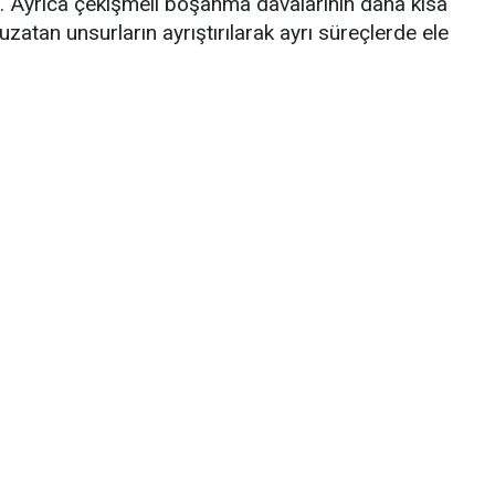
. Ayrıca çekişmeli boşanma davalarının daha kısa
zatan unsurların ayrıştırılarak ayrı süreçlerde ele