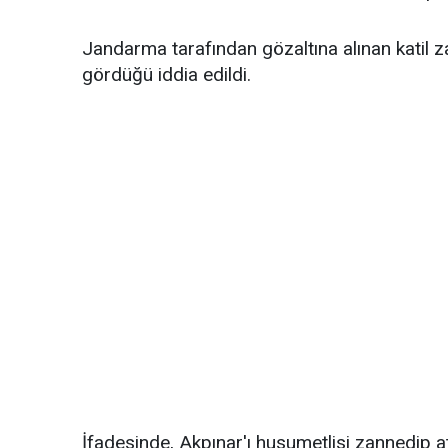
Jandarma tarafından gözaltına alınan katil zan
gördüğü iddia edildi.
İfadesinde, Akpınar'ı husumetlisi zannedip at