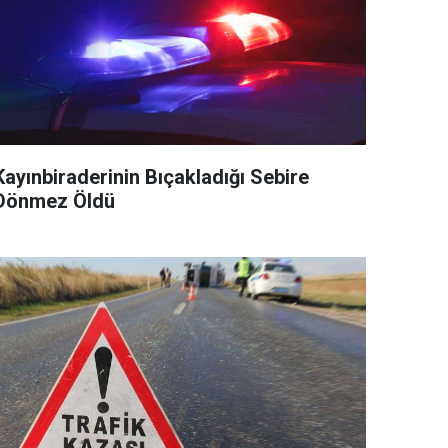
Kayınbiraderinin Bıçakladığı Sebire
Dönmez Öldü