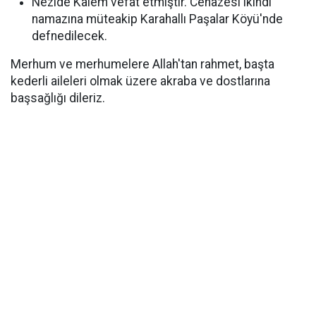
Nezide Kalem vefat etmiştir. Cenazesi ikindi
namazına müteakip Karahallı Paşalar Köyü'nde
defnedilecek.
Merhum ve merhumelere Allah'tan rahmet, başta
kederli aileleri olmak üzere akraba ve dostlarına
başsağlığı dileriz.