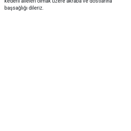
kederli aileleri olmak üzere akraba ve dostlarına
başsağlığı dileriz.