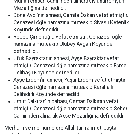
Muharremşah Camii'nden alınarak Muharremşah
Mezarlığına defnedildi.
Döne Avcı'nın annesi, Cemile Özkan vefat etmiştir.
Cenazesi öğle namazına müteakip Sivaslı Ketenlik
Köyünde defnedildi.
Recep Çimenoğlu vefat etmiştir. Cenazesi öğle
namazına müteakip Ulubey Avgan Köyünde
defnedildi.
Ufuk Bayraktar'ın annesi, Ayşe Bayraktar vefat
etmiştir. Cenazesi öğle namazına müteakip Eşme
Delibaşlı Köyünde defnedildi.
Ayşe Erdem'in annesi, Yaşar Erdem vefat etmiştir.
Cenazesi öğle namazına müteakip Karahallı
Delihıdırlı Köyünde defnedildi.
Umut Dalkıran'ın babası, Osman Dalkıran vefat
etmiştir. Cenazesi öğle namazına müteakip Seher
Camii'nden alınarak Akse Mezarlığına defnedildi.
Merhum ve merhumelere Allah'tan rahmet, başta