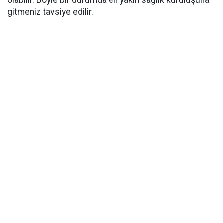
olabilir. Böyle bir durumda en yakın sağlık kuruluşuna
gitmeniz tavsiye edilir.