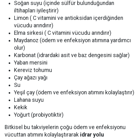
Soğan suyu (içinde sülfür bulunduğundan
iltihapları iyileştirir)
Limon ( C vitamini ve antioksidan içerdiğinden
vücudu arındırır)
Elma sirkesi ( C vitamini vücudu arındırır)
Maydanoz (ödem ve enfeksiyon atımına yardımcı
olur)
Karbonat (idrardaki asit ve baz dengesini sağlar)
Yaban mersini
Kereviz tohumu
Çay ağazı yağı
Su
Yeşil çay (ödem ve enfeksiyon atımını kolaylaştırır)
Lahana suyu
Kekik
Yoğurt (probiyotiktir)
Bitkisel bu takviyelerin çoğu ödem ve enfeksiyonu
vücuttan atımını kolaylaştırarak
idrar yolu