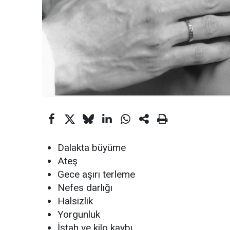
Dalakta büyüme
Ateş
Gece aşırı terleme
Nefes darlığı
Halsizlik
Yorgunluk
İştah ve kilo kaybı