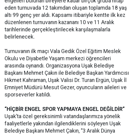
engelleri bulunan bireylere kadar birçok gruba hitap
eden turnuvada 12 takımdan oluşan toplamda 18 yaş
altı 99 genç yer aldı. Kapsamı itibariyle kentte ilk kez
düzenlenen turnuvanın kazananı 10 ve 11 Aralık
tarihlerinde gerçekleştirilecek karşılaşmalarla
belirlenecek.
Turnuvanın ilk maçı Vala Gedik Özel Eğitim Meslek
Okulu ve Diyabetle Yaşam merkezi öğrencileri
arasında oynandı. Organizasyona Uşak Belediye
Başkanı Mehmet Çakın ile Belediye Başkan Yardımcısı
Hikmet Kahraman, Uşak Valisi Dr. Turan Ergün, Uşak İl
Emniyet Müdürü Mesut Gezer, oyuncuların aileleri ve
sporseverler katıldı.
“HİÇBİR ENGEL SPOR YAPMAYA ENGEL DEĞİLDİR”
Uşak’ta özel gereksinimli vatandaşlarımıza yönelik
faaliyetlerle yakından ilgilendiklerini söyleyen Uşak
Belediye Başkanı Mehmet Çakın, “3 Aralık Dünya