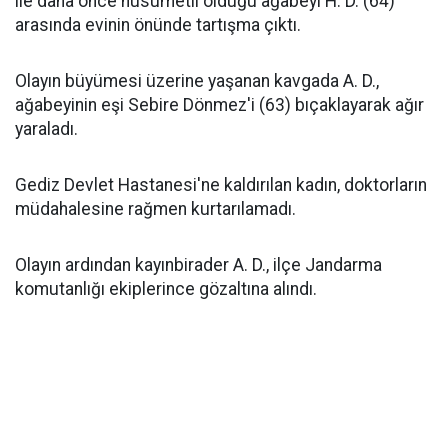
ile daha önce husumetli olduğu ağabeyi H. D. (64)
arasında evinin önünde tartışma çıktı.
Olayın büyümesi üzerine yaşanan kavgada A. D.,
ağabeyinin eşi Sebire Dönmez'i (63) bıçaklayarak ağır
yaraladı.
Gediz Devlet Hastanesi'ne kaldırılan kadın, doktorların
müdahalesine rağmen kurtarılamadı.
Olayın ardından kayınbirader A. D., ilçe Jandarma
komutanlığı ekiplerince gözaltına alındı.