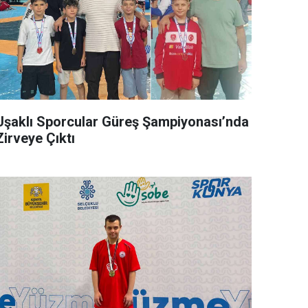
Uşaklı Sporcular Güreş Şampiyonası’nda
Zirveye Çıktı