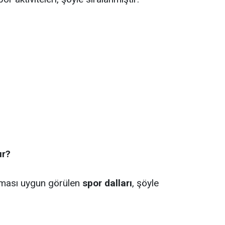
ur?
lması uygun görülen
spor dalları
, şöyle