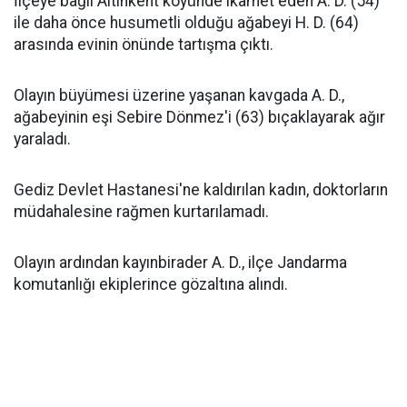
İlçeye bağlı Altınkent köyünde ikamet eden A. D. (54)
ile daha önce husumetli olduğu ağabeyi H. D. (64)
arasında evinin önünde tartışma çıktı.
Olayın büyümesi üzerine yaşanan kavgada A. D.,
ağabeyinin eşi Sebire Dönmez'i (63) bıçaklayarak ağır
yaraladı.
Gediz Devlet Hastanesi'ne kaldırılan kadın, doktorların
müdahalesine rağmen kurtarılamadı.
Olayın ardından kayınbirader A. D., ilçe Jandarma
komutanlığı ekiplerince gözaltına alındı.