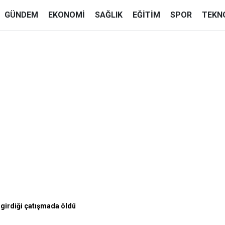
GÜNDEM
EKONOMI
SAĞLIK
EĞITIM
SPOR
TEKN
 girdiği çatışmada öldü