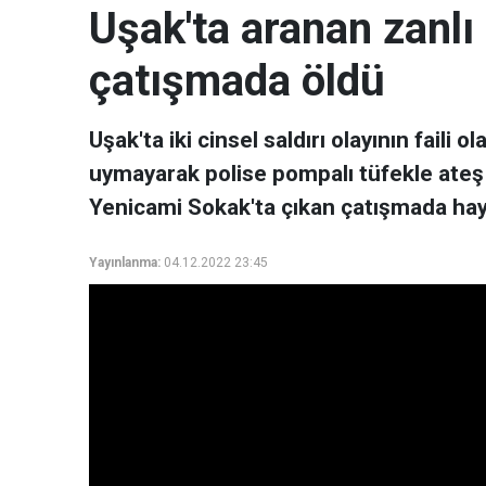
Uşak'ta aranan zanlı 
çatışmada öldü
Uşak'ta iki cinsel saldırı olayının faili 
uymayarak polise pompalı tüfekle ateş 
Yenicami Sokak'ta çıkan çatışmada haya
Yayınlanma:
04.12.2022 23:45