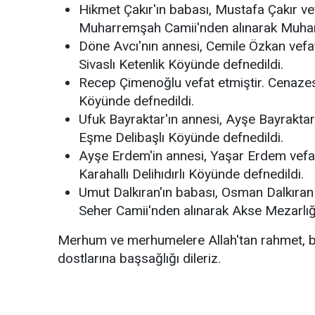
Hikmet Çakır'ın babası, Mustafa Çakır v
Muharremşah Camii'nden alınarak Muhar
Döne Avcı'nın annesi, Cemile Özkan vefa
Sivaslı Ketenlik Köyünde defnedildi.
Recep Çimenoğlu vefat etmiştir. Cenaze
Köyünde defnedildi.
Ufuk Bayraktar'ın annesi, Ayşe Bayrakta
Eşme Delibaşlı Köyünde defnedildi.
Ayşe Erdem'in annesi, Yaşar Erdem vefa
Karahallı Delihıdırlı Köyünde defnedildi.
Umut Dalkıran'ın babası, Osman Dalkıran
Seher Camii'nden alınarak Akse Mezarlığı
Merhum ve merhumelere Allah'tan rahmet, ba
dostlarına başsağlığı dileriz.