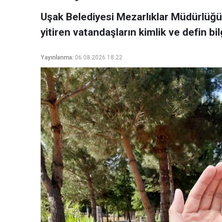
Uşak Belediyesi Mezarlıklar Müdürlüğ
yitiren vatandaşların kimlik ve defin bilg
Yayınlanma:
06.08.2026 18:22