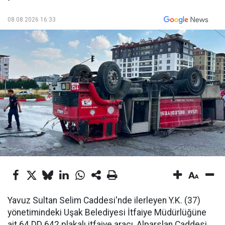
08.08.2026 16:33
Yavuz Sultan Selim Caddesi'nde ilerleyen Y.K. (37)
yönetimindeki Uşak Belediyesi İtfaiye Müdürlüğüne
ait 64 DD 642 plakalı itfaiye aracı, Alparslan Caddesi