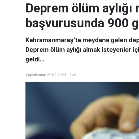
Deprem ölüm aylığı n
başvurusunda 900 gü
Kahramanmaraş’ta meydana gelen deprem
Deprem ölüm aylığı almak isteyenler iç
geldi…
Yayınlanma:
22.02.2023 12:46