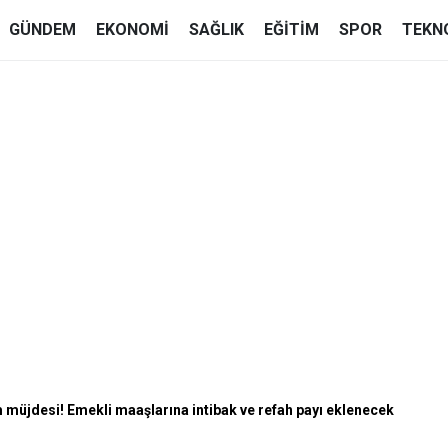
GÜNDEM
EKONOMI
SAĞLIK
EĞITIM
SPOR
TEKN
 müjdesi! Emekli maaşlarına intibak ve refah payı eklenecek