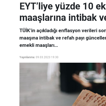
EYT’liye yüzde 10 e
maaşlarına intibak v
TÜİK’in açıkladığı enflasyon verileri s
maaşına intibak ve refah payı güncel
emekli maaşları…
Yayınlanma:
09.03.2023 19:30