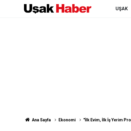
UŞAK
Ana Sayfa
Ekonomi
"İlk Evim, İlk İş Yerim Pr