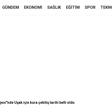
GÜNDEM
EKONOMI
SAĞLIK
EĞITIM
SPOR
TEKN
ojesi"nde Uşak için kura çekiliş tarihi belli oldu