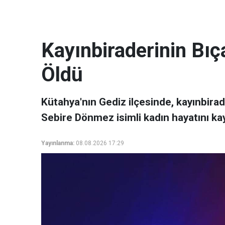
Kayınbiraderinin Bı
Öldü
Kütahya'nın Gediz ilçesinde, kayınbirad
Sebire Dönmez isimli kadın hayatını kay
Yayınlanma:
08.08.2026 17:29