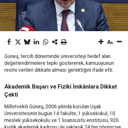
Güneş, tercih döneminde üniversiteyi hedef alan
değerlendirmelere tepki göstererek, kamuoyunun
resmi verileri dikkate alması gerektiğini ifade etti.
Akademik Başarı ve Fiziki İmkânlara Dikkat
Çekti
Milletvekili Güneş, 2006 yılında kurulan Uşak
Üniversitesinin bugün 14 fakülte, 1 yüksekokul, 10
meslek yüksekokulu ve 1 lisansüstü enstitüsü, 920
kişilik akademik kadrosu ile yaklaşık 24 bin öğrenciye