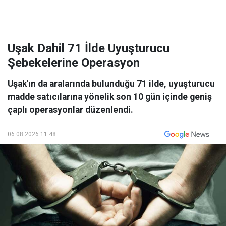
Uşak Dahil 71 İlde Uyuşturucu
Şebekelerine Operasyon
Uşak'ın da aralarında bulunduğu 71 ilde, uyuşturucu
madde satıcılarına yönelik son 10 gün içinde geniş
çaplı operasyonlar düzenlendi.
06.08.2026 11:48