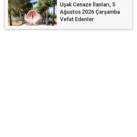
Uşak Cenaze İlanları, 5
Ağustos 2026 Çarşamba
Vefat Edenler