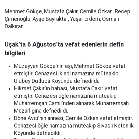
Mehmet Gökçe, Mustafa Çakır, Cemile Özkan, Recep
Çimenoğlu, Ayşe Bayraktar, Yaşar Erdem, Osman
Dalkıran
Uşak’ta 6 Ağustos’ta vefat edenlerin defin
bilgileri
Müzeyyen Gökçe'nin eşi, Mehmet Gökçe vefat
etmiştir. Cenazesi ikindi namazına müteakip
Ulubey Dutluca Köyünde defnedildi.
Hikmet Çakır'ın babası, Mustafa Çakır vefat
etmiştir. Cenazesi öğle namazına müteakip
Muharremşah Camii'nden alınarak Muharremşah
Mezarlığına defnedildi.
Döne Avcı'nın annesi, Cemile Özkan vefat etmiştir.
Cenazesi öğle namazına müteakip Sivaslı Ketenlik
Köyünde defnedildi.