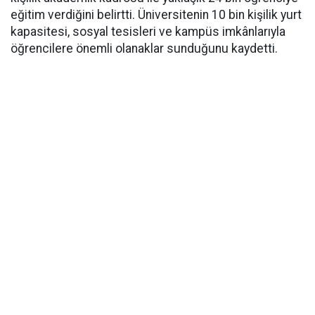
eğitim verdiğini belirtti. Üniversitenin 10 bin kişilik yurt
kapasitesi, sosyal tesisleri ve kampüs imkânlarıyla
öğrencilere önemli olanaklar sunduğunu kaydetti.