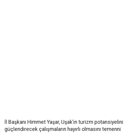
İl Başkanı Himmet Yaşar, Uşak’ın turizm potansiyelini
güçlendirecek çalışmaların hayırlı olmasını temenni