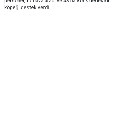
personel, 17 hava aracı ve 43 narkotik dedektör
köpeği destek verdi.