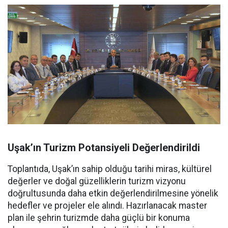
Uşak’ın Turizm Potansiyeli Değerlendirildi
Toplantıda, Uşak’ın sahip olduğu tarihi miras, kültürel
değerler ve doğal güzelliklerin turizm vizyonu
doğrultusunda daha etkin değerlendirilmesine yönelik
hedefler ve projeler ele alındı. Hazırlanacak master
plan ile şehrin turizmde daha güçlü bir konuma