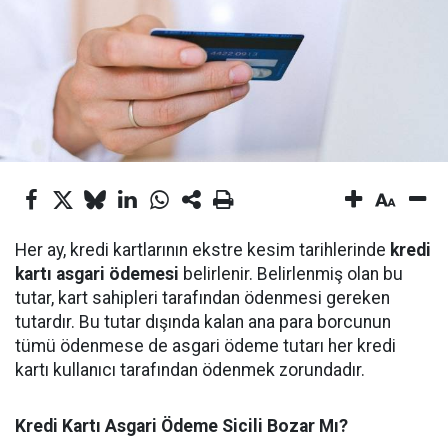
Her ay, kredi kartlarının ekstre kesim tarihlerinde
kredi
kartı asgari ödemesi
belirlenir. Belirlenmiş olan bu
tutar, kart sahipleri tarafından ödenmesi gereken
tutardır. Bu tutar dışında kalan ana para borcunun
tümü ödenmese de asgari ödeme tutarı her kredi
kartı kullanıcı tarafından ödenmek zorundadır.
Kredi Kartı Asgari Ödeme Sicili Bozar Mı?