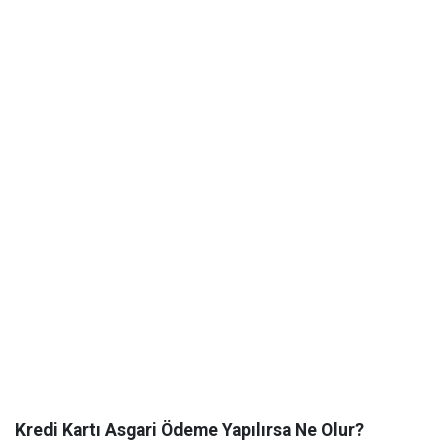
Kredi Kartı Asgari Ödeme Yapılırsa Ne Olur?