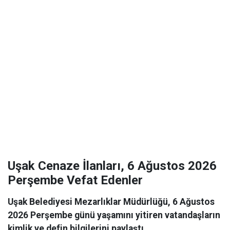
Uşak Cenaze İlanları, 6 Ağustos 2026
Perşembe Vefat Edenler
Uşak Belediyesi Mezarlıklar Müdürlüğü, 6 Ağustos
2026 Perşembe günü yaşamını yitiren vatandaşların
kimlik ve defin bilgilerini paylaştı.