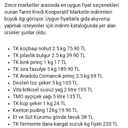
Zincir marketler arasında en uygun fiyat seçenekleri
sunan Tarım Kredi Kooperatif Marketin indirimleri
büyük ilgi görüyor. Uygun fiyatlarla gıda alışverişi
yapmak isteyenler için indirim kataloğunda yer alan
ürünler şunlar oldu:
TK koçbaşı nohut 2.5 kg 75.90 TL
TK pilavlık bulgur 2.5 kg 39.90 TL
TK kırık pirinç 1 kg 17 TL
TK sıra fasulye 5 kg 189.90 TL
TK Anadolu Osmancık pirinç 2.5 kg 69 TL
Desten toz şeker 5 kg 105 TL
Vita bitkisel susuz yağ 2 litre 105 TL
TMO ayçiçek yağı 5 litre 135 TL
TK küp şeker 1 kg 24 TL
Kenton puding 126g 19.90 TL
Et ve Süt Kurumu gövde tavuk 38 TL
TK fermente dana kangal sucuk kg fiyatı 220 TL