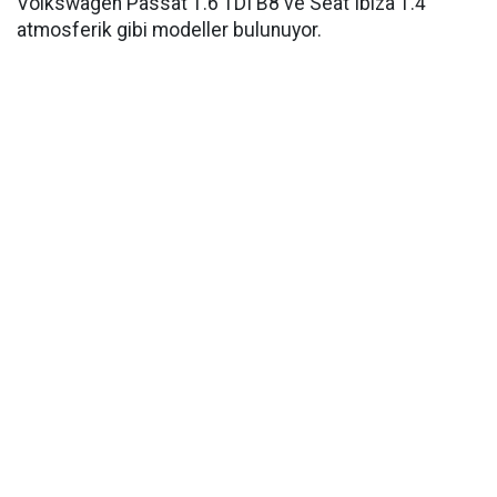
Volkswagen Passat 1.6 TDI B8 ve Seat Ibiza 1.4
atmosferik gibi modeller bulunuyor.