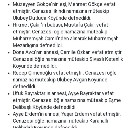
Müzeyyen Gökçe'nin eşi, Mehmet Gökçe vefat
etmiştir. Cenazesi ikindi namazına müteakip
Ulubey Dutluca Köyünde defnedildi.
Hikmet Çakır'ın babası, Mustafa Çakır vefat
etmiştir. Cenazesi öğle namazına müteakip
Muharremşah Camii'nden alınarak Muharremşah
Mezarlığına defnedildi.
Döne Avcı'nın annesi, Cemile Özkan vefat etmiştir.
Cenazesi öğle namazına müteakip Sivaslı Ketenlik
Köyünde defnedildi.
Recep Çimenoğlu vefat etmiştir. Cenazesi öğle
namazına müteakip Ulubey Avgan Köyünde
defnedildi.
Ufuk Bayraktar'ın annesi, Ayşe Bayraktar vefat
etmiştir. Cenazesi öğle namazına müteakip Eşme
Delibaşlı Köyünde defnedildi.
Ayşe Erdem'in annesi, Yaşar Erdem vefat etmiştir.
Cenazesi öğle namazına müteakip Karahallı
Delihıdırlı Köyünde defnedildi.