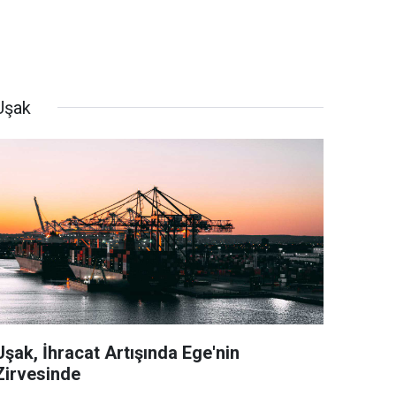
Uşak
Uşak, İhracat Artışında Ege'nin
Zirvesinde