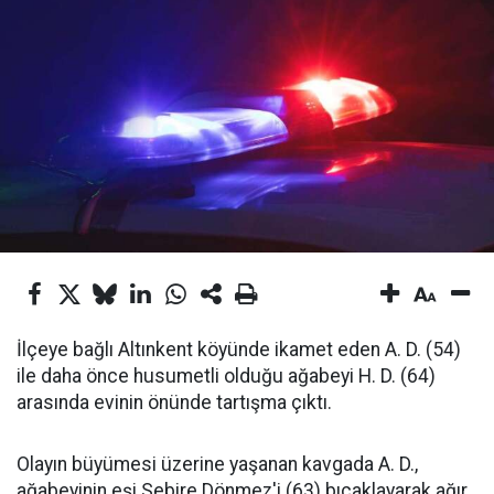
İlçeye bağlı Altınkent köyünde ikamet eden A. D. (54)
ile daha önce husumetli olduğu ağabeyi H. D. (64)
arasında evinin önünde tartışma çıktı.
Olayın büyümesi üzerine yaşanan kavgada A. D.,
ağabeyinin eşi Sebire Dönmez'i (63) bıçaklayarak ağır