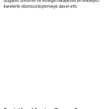
doğanın, üretimin ve emeğin hikâyesini en etkileyici
karelerle ölümsüzleştirmeye davet etti.