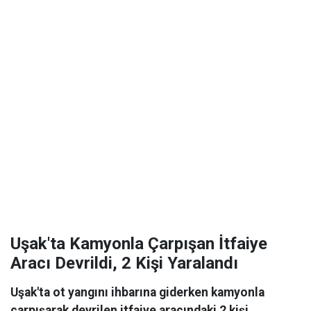
Uşak'ta Kamyonla Çarpışan İtfaiye
Aracı Devrildi, 2 Kişi Yaralandı
Uşak'ta ot yangını ihbarına giderken kamyonla
çarpışarak devrilen itfaiye aracındaki 2 kişi