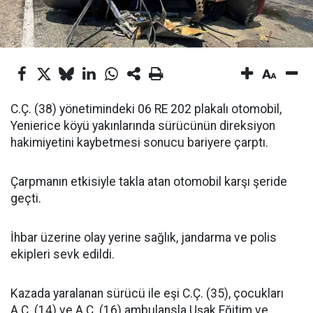
C.Ç. (38) yönetimindeki 06 RE 202 plakalı otomobil,
Yenierice köyü yakınlarında sürücünün direksiyon
hakimiyetini kaybetmesi sonucu bariyere çarptı.
Çarpmanın etkisiyle takla atan otomobil karşı şeride
geçti.
İhbar üzerine olay yerine sağlık, jandarma ve polis
ekipleri sevk edildi.
Kazada yaralanan sürücü ile eşi C.Ç. (35), çocukları
A.Ç. (14) ve A.Ç. (16) ambulansla Uşak Eğitim ve