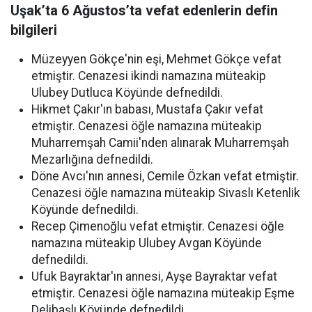
Uşak’ta 6 Ağustos’ta vefat edenlerin defin
bilgileri
Müzeyyen Gökçe'nin eşi, Mehmet Gökçe vefat
etmiştir. Cenazesi ikindi namazına müteakip
Ulubey Dutluca Köyünde defnedildi.
Hikmet Çakır'ın babası, Mustafa Çakır vefat
etmiştir. Cenazesi öğle namazına müteakip
Muharremşah Camii'nden alınarak Muharremşah
Mezarlığına defnedildi.
Döne Avcı'nın annesi, Cemile Özkan vefat etmiştir.
Cenazesi öğle namazına müteakip Sivaslı Ketenlik
Köyünde defnedildi.
Recep Çimenoğlu vefat etmiştir. Cenazesi öğle
namazına müteakip Ulubey Avgan Köyünde
defnedildi.
Ufuk Bayraktar'ın annesi, Ayşe Bayraktar vefat
etmiştir. Cenazesi öğle namazına müteakip Eşme
Delibaşlı Köyünde defnedildi.