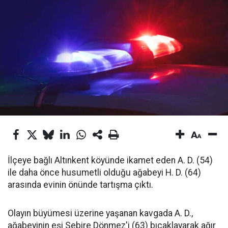
İlçeye bağlı Altınkent köyünde ikamet eden A. D. (54)
ile daha önce husumetli olduğu ağabeyi H. D. (64)
arasında evinin önünde tartışma çıktı.
Olayın büyümesi üzerine yaşanan kavgada A. D.,
ağabeyinin eşi Sebire Dönmez'i (63) bıçaklayarak ağır