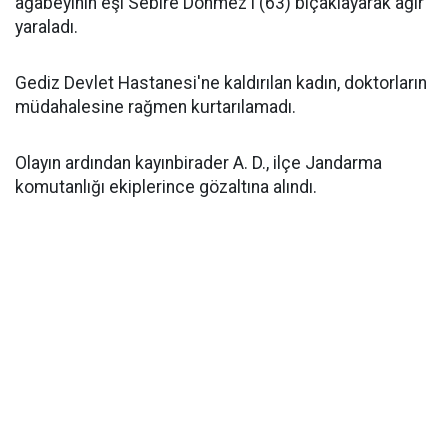
ağabeyinin eşi Sebire Dönmez'i (63) bıçaklayarak ağır
yaraladı.
Gediz Devlet Hastanesi'ne kaldırılan kadın, doktorların
müdahalesine rağmen kurtarılamadı.
Olayın ardından kayınbirader A. D., ilçe Jandarma
komutanlığı ekiplerince gözaltına alındı.