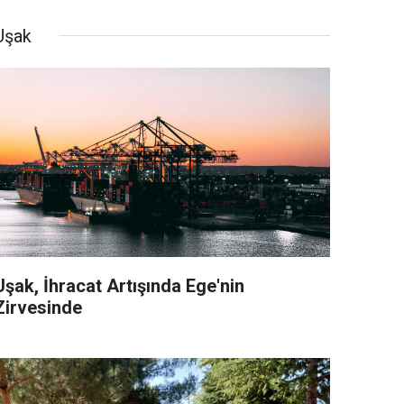
Uşak
Uşak, İhracat Artışında Ege'nin
Zirvesinde