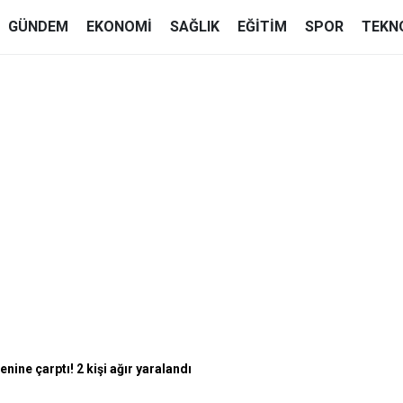
GÜNDEM
EKONOMI
SAĞLIK
EĞITIM
SPOR
TEKN
nine çarptı! 2 kişi ağır yaralandı