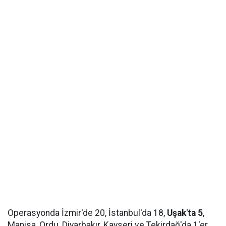
Operasyonda İzmir'de 20, İstanbul'da 18,
Uşak'ta 5
,
Manisa, Ordu, Diyarbakır, Kayseri ve Tekirdağ'da 1'er,