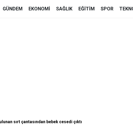
GÜNDEM
EKONOMI
SAĞLIK
EĞITIM
SPOR
TEKN
ulunan sırt çantasından bebek cesedi çıktı