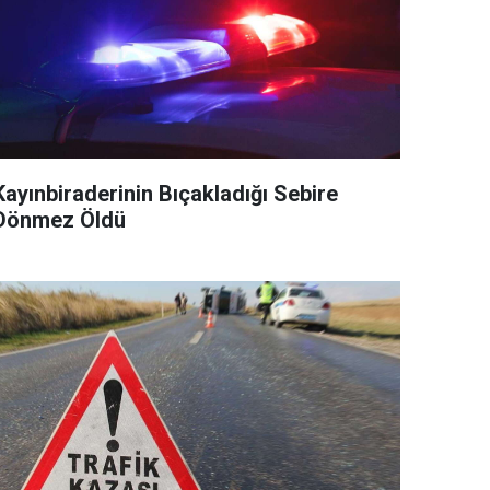
Kayınbiraderinin Bıçakladığı Sebire
Dönmez Öldü