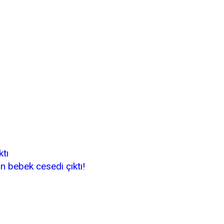
ktı
an bebek cesedi çıktı!