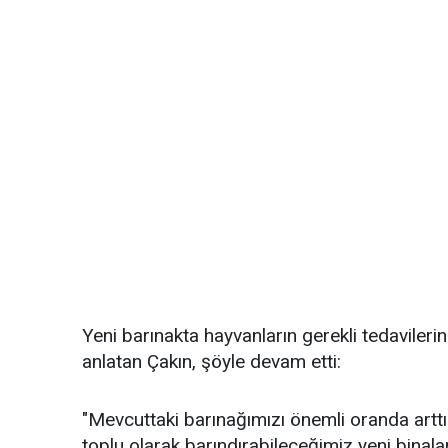
Yeni barınakta hayvanların gerekli tedavilerin
anlatan Çakın, şöyle devam etti:
"Mevcuttaki barınağımızı önemli oranda artt
toplu olarak barındırabileceğimiz yeni bina