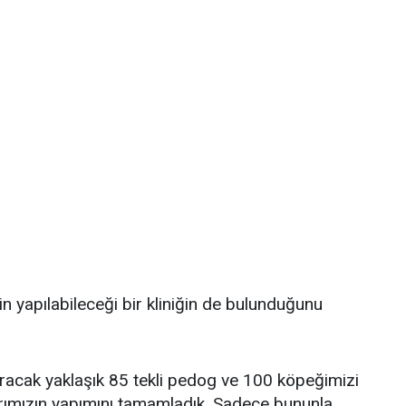
in yapılabileceği bir kliniğin de bulunduğunu
ıracak yaklaşık 85 tekli pedog ve 100 köpeğimizi
larımızın yapımını tamamladık. Sadece bununla