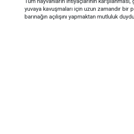
Tüm hayvanların ihtiyaçlarının karşılanması, g
yuvaya kavuşmaları için uzun zamandır bir pl
barınağın açılışını yapmaktan mutluluk duydu