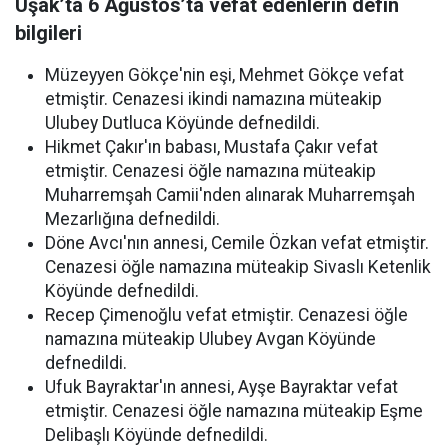
Uşak’ta 6 Ağustos’ta vefat edenlerin defin
bilgileri
Müzeyyen Gökçe'nin eşi, Mehmet Gökçe vefat
etmiştir. Cenazesi ikindi namazına müteakip
Ulubey Dutluca Köyünde defnedildi.
Hikmet Çakır'ın babası, Mustafa Çakır vefat
etmiştir. Cenazesi öğle namazına müteakip
Muharremşah Camii'nden alınarak Muharremşah
Mezarlığına defnedildi.
Döne Avcı'nın annesi, Cemile Özkan vefat etmiştir.
Cenazesi öğle namazına müteakip Sivaslı Ketenlik
Köyünde defnedildi.
Recep Çimenoğlu vefat etmiştir. Cenazesi öğle
namazına müteakip Ulubey Avgan Köyünde
defnedildi.
Ufuk Bayraktar'ın annesi, Ayşe Bayraktar vefat
etmiştir. Cenazesi öğle namazına müteakip Eşme
Delibaşlı Köyünde defnedildi.