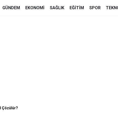
GÜNDEM
EKONOMI
SAĞLIK
EĞITIM
SPOR
TEKN
ıl Çözülür?