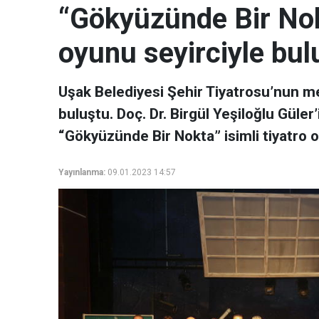
“Gökyüzünde Bir Nokt
oyunu seyirciyle bul
Uşak Belediyesi Şehir Tiyatrosu’nun m
buluştu. Doç. Dr. Birgül Yeşiloğlu Güle
“Gökyüzünde Bir Nokta” isimli tiyatro 
Yayınlanma:
09.01.2023 14:57