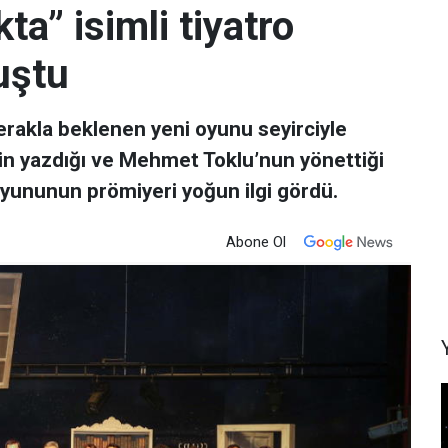
a” isimli tiyatro
uştu
erakla beklenen yeni oyunu seyirciyle
r’in yazdığı ve Mehmet Toklu’nun yönettiği
oyununun prömiyeri yoğun ilgi gördü.
Abone Ol