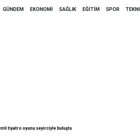
GÜNDEM
EKONOMI
SAĞLIK
EĞITIM
SPOR
TEKN
li tiyatro oyunu seyirciyle buluştu