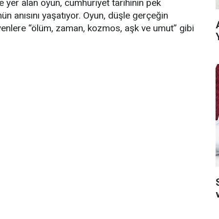
de yer alan oyun, cumhuriyet tarihinin pek
nün anısını yaşatıyor. Oyun, düşle gerçeğin
leyenlere “ölüm, zaman, kozmos, aşk ve umut” gibi
S