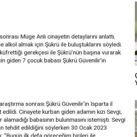
onrası Müge Anlı cinayetin detaylarını anlattı.
alkol almak için Şükrü ile buluştuklarını söyledi.
küfrettiği gerekçesi ile Şükrü’nün başına vurarak
için giden 7 çocuk babası Şükrü Güvenilir’in
aştırma sonrası Şükrü Güvenilir’in Isparta il
it edildi. Cinayete kurban giden adamın kızı Sevgi,
 alamadığı babasının bulunmasını istemişti. Sevgi
an tehdit edildiğini söylerken 30 Ocak 2023
ı: “Bugün ilk defa göreceğim birileri ile