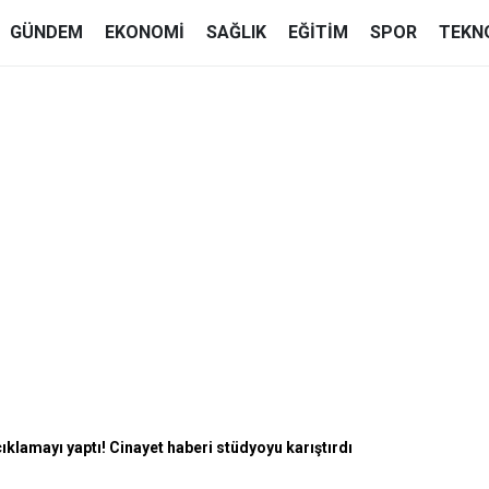
GÜNDEM
EKONOMI
SAĞLIK
EĞITIM
SPOR
TEKN
klamayı yaptı! Cinayet haberi stüdyoyu karıştırdı