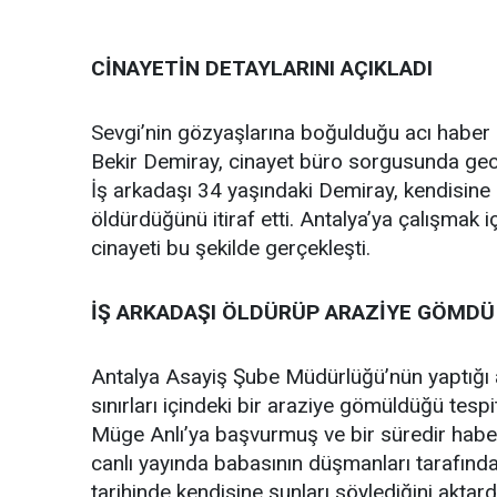
CİNAYETİN DETAYLARINI AÇIKLADI
Sevgi’nin gözyaşlarına boğulduğu acı haber s
Bekir Demiray, cinayet büro sorgusunda gece 
İş arkadaşı 34 yaşındaki Demiray, kendisine 
öldürdüğünü itiraf etti. Antalya’ya çalışmak 
cinayeti bu şekilde gerçekleşti.
İŞ ARKADAŞI ÖLDÜRÜP ARAZİYE GÖMDÜ
Antalya Asayiş Şube Müdürlüğü’nün yaptığı ar
sınırları içindeki bir araziye gömüldüğü tesp
Müge Anlı’ya başvurmuş ve bir süredir haber
canlı yayında babasının düşmanları tarafınd
tarihinde kendisine şunları söylediğini aktard