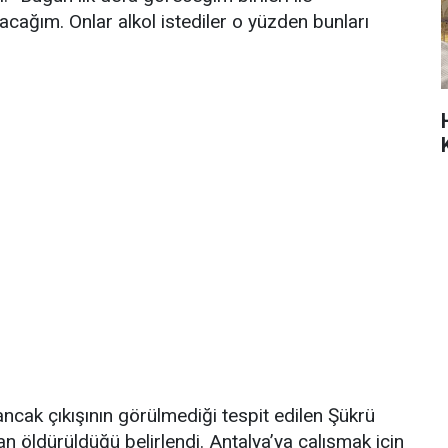
cağım. Onlar alkol istediler o yüzden bunları
ancak çıkışının görülmediği tespit edilen Şükrü
dan öldürüldüğü belirlendi. Antalya’ya çalışmak için