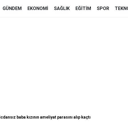
GÜNDEM
EKONOMI
SAĞLIK
EĞITIM
SPOR
TEKN
icdansız baba kızının ameliyat parasını alıp kaçtı