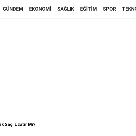
GÜNDEM
EKONOMI
SAĞLIK
EĞITIM
SPOR
TEKN
k Saçı Uzatır Mı?