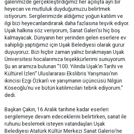
galerimizde gerçekleştirdiğimiz her açılışta ayrı bir
heyecan ve mutluluk duyduğumuzu belirtmek
istiyorum. Sergilerimizde aldığımız yoğun katılım ve
ilgi bizi heyecanlandırarak daha fazlasına teşvik ediyor.
Uşak halkına söz veriyorum, Sanat Galeri’si hiç boş
kalmayacak. Dünyanın her yerinden gelen eserlere ev
sahipliği yaptığımız için Uşak Belediyesi olarak gurur
duyuyoruz. Bizi hiçbir zaman yalnız bırakmayan Uşak
Üniversitesi hocalarımıza teşekkürlerimi sunuyorum.
Şu an aramıza bulunan “100. Yılında Uşak’ın Tarihi ve
Kültürel İzleri’’ Uluslararası Ekslibris Yarışması’nın
ikincisi Ezgi Özkan’ı ve yarışmanın üçüncüsü Nilgün
Köseoğlu’nu ve bütün katılımcıları tebrik ediyorum.”
dedi.
Başkan Çakın, 16 Aralık tarihine kadar eserleri
sergilemeye devam edeceklerini belirtirken, sanat ile
ruhunu beslemek isteyen vatandaşları Uşak
Belediyesi Atatürk Kültür Merkezi Sanat Galerisi’ne